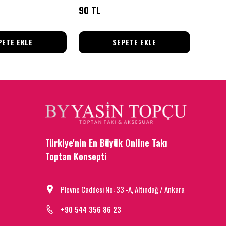
90 TL
90 TL
PETE EKLE
SEPETE EKLE
Türkiye'nin En Büyük Online Takı
Toptan Konsepti
Plevne Caddesi No: 33 -A, Altındağ / Ankara
+90 544 356 86 23