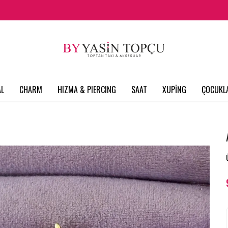
L
CHARM
HIZMA & PIERCING
SAAT
XUPİNG
ÇOCUKL