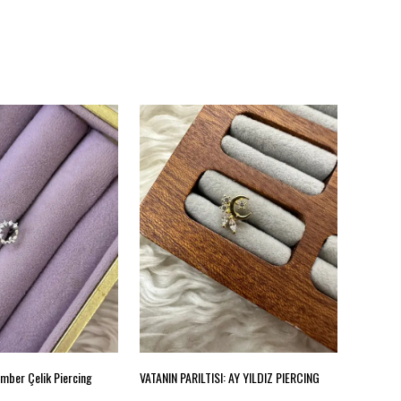
mber Çelik Piercing
VATANIN PARILTISI: AY YILDIZ PIERCING
Prenses I