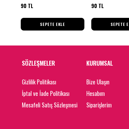
90 TL
90 TL
SEPETE EKLE
SEPETE E
SÖZLEŞMELER
KURUMSAL
Gizlilik Politikası
Bize Ulaşın
İptal ve İade Politikası
Hesabım
Mesafeli Satış Sözleşmesi
Siparişlerim