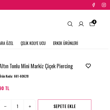
0
ARA ÖZEL
ÇELİK KOLYE UCU
ERKEK ÜRÜNLERİ
Altın Tonlu Mini Markiz Çiçek Piercing
Ürün Kodu
:
661-60628
90 TL
SEPETE EKLE