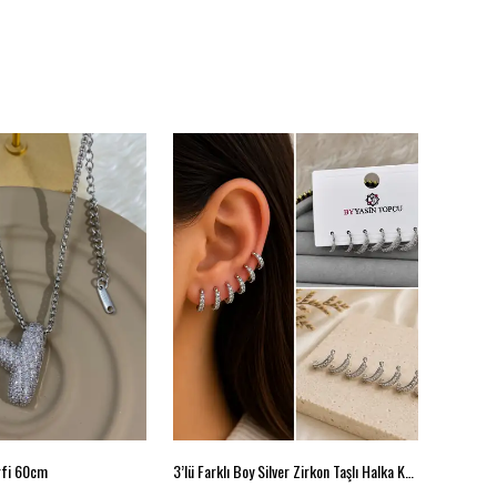
arfi 60cm
3’lü Farklı Boy Silver Zirkon Taşlı Halka Küpe Seti
Minimal 