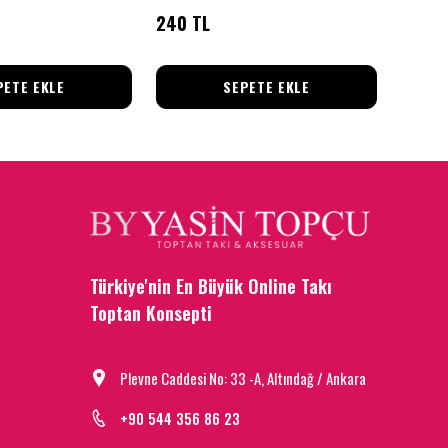
240 TL
38 TL
PETE EKLE
SEPETE EKLE
Türkiye'nin En Büyük Online Takı
Toptan Konsepti
Plevne Caddesi No: 33 -A, Altındağ / Ankara
+90 544 356 86 23