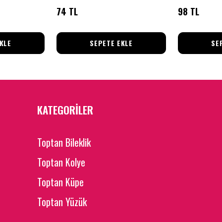
74 TL
98 TL
KLE
SEPETE EKLE
SE
KATEGORİLER
Toptan Bileklik
Toptan Kolye
Toptan Küpe
Toptan Yüzük