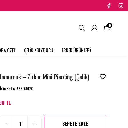
0
ARA ÖZEL
ÇELİK KOLYE UCU
ERKEK ÜRÜNLERİ
Tomurcuk – Zirkon Mini Piercing (Çelik)
Ürün Kodu
:
735-50120
90 TL
SEPETE EKLE