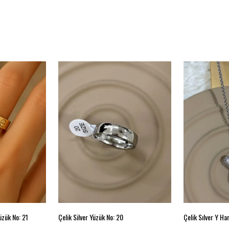
üzük No: 21
Çelik Silver Yüzük No: 20
Çelik Sılver Y H