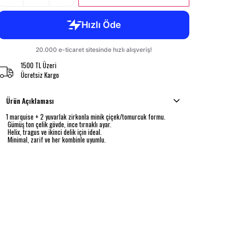
1500 TL Üzeri
Ücretsiz Kargo
Ürün Açıklaması
1 marquise + 2 yuvarlak zirkonla minik çiçek/tomurcuk formu.
Gümüş ton çelik gövde, ince tırnaklı ayar.
Helix, tragus ve ikinci delik için ideal.
Minimal, zarif ve her kombinle uyumlu.