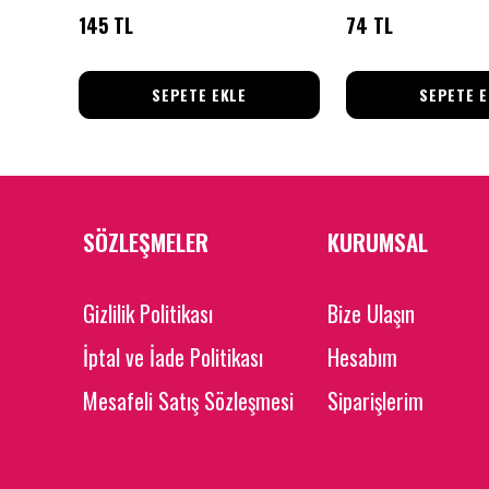
145 TL
74 TL
SEPETE EKLE
SEPETE E
SÖZLEŞMELER
KURUMSAL
Gizlilik Politikası
Bize Ulaşın
İptal ve İade Politikası
Hesabım
Mesafeli Satış Sözleşmesi
Siparişlerim