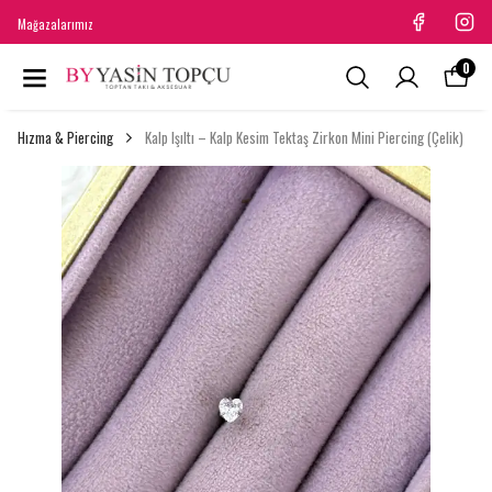
Mağazalarımız
0
Hızma & Piercing
Kalp Işıltı – Kalp Kesim Tektaş Zirkon Mini Piercing (Çelik)