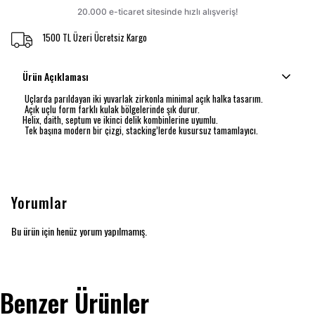
1500 TL Üzeri Ücretsiz Kargo
Ürün Açıklaması
Uçlarda parıldayan iki yuvarlak zirkonla minimal açık halka tasarım.
Açık uçlu form farklı kulak bölgelerinde şık durur.
Helix, daith, septum ve ikinci delik kombinlerine uyumlu.
Tek başına modern bir çizgi, stacking’lerde kusursuz tamamlayıcı.
Yorumlar
Bu ürün için henüz yorum yapılmamış.
Benzer Ürünler