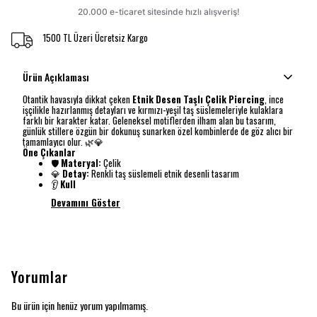
1500 TL Üzeri Ücretsiz Kargo
Ürün Açıklaması
Otantik havasıyla dikkat çeken
Etnik Desen Taşlı Çelik Piercing
, ince
işçilikle hazırlanmış detayları ve kırmızı-yeşil taş süslemeleriyle kulaklara
farklı bir karakter katar. Geleneksel motiflerden ilham alan bu tasarım,
günlük stillere özgün bir dokunuş sunarken özel kombinlerde de göz alıcı bir
tamamlayıcı olur. 🌿💎
Öne Çıkanlar
🛡️
Materyal:
Çelik
💎
Detay:
Renkli taş süslemeli etnik desenli tasarım
👂
Kull
Devamını Göster
Yorumlar
Bu ürün için henüz yorum yapılmamış.