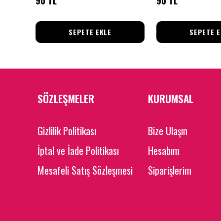
90 TL
90 TL
SEPETE EKLE
SEPETE E
SÖZLEŞMELER
KURUMSAL
Gizlilik Politikası
Bize Ulaşın
İptal ve İade Politikası
Hesabım
Mesafeli Satış Sözleşmesi
Siparişlerim