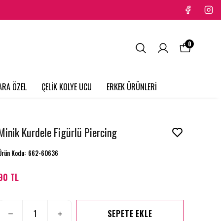
0
ARA ÖZEL
ÇELİK KOLYE UCU
ERKEK ÜRÜNLERİ
Minik Kurdele Figürlü Piercing
Ürün Kodu
:
662-60636
90 TL
SEPETE EKLE