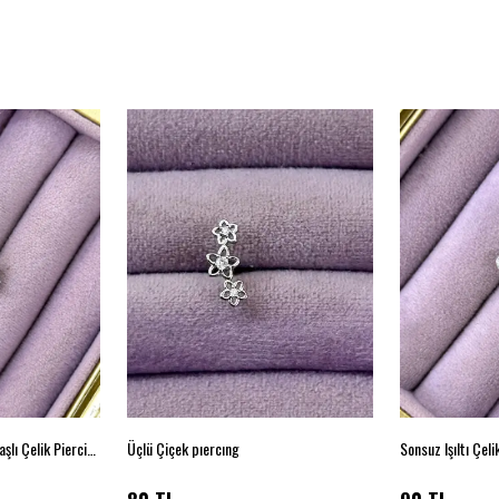
Damla Işık – Üçlü Kavis Taşlı Çelik Piercing (Gümüş)
Üçlü Çiçek pıercıng
Sonsuz Işıltı Çeli