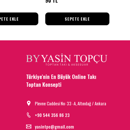
90 TL
90 TL
PETE EKLE
SEPETE EKLE
Türkiye'nin En Büyük Online Takı
Toptan Konsepti
Plevne Caddesi No: 33 -A, Altındağ / Ankara
+90 544 356 86 23
yasintpc@gmail.com