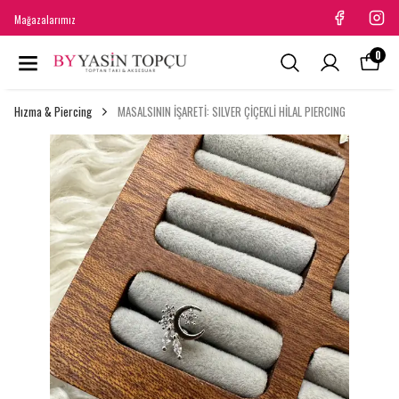
Mağazalarımız
0
Hızma & Piercing
MASALSININ İŞARETİ: SILVER ÇİÇEKLİ HİLAL PIERCING