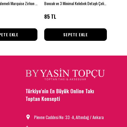
Yaprak Akış – Kademeli Marquise Zirkon Mini Piercing (Çelik)
Boncuk ve 3 Minimal Kelebek Detaylı Çelik Halhal
Çelik Fig
85 TL
45 TL
PETE EKLE
SEPETE EKLE
Türkiye'nin En Büyük Online Takı
Toptan Konsepti
Plevne Caddesi No: 33 -A, Altındağ / Ankara