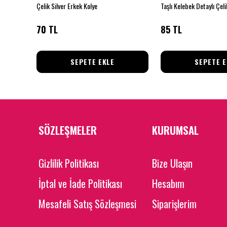
üpe
Çelik Silver Erkek Kolye
Taşlı Kelebek Detaylı Çeli
70 TL
85 TL
SEPETE EKLE
SEPETE E
SÖZLEŞMELER
KURUMSAL
Gizlilik Politikası
Bize Ulaşın
İptal ve İade Politikası
Hesabım
Mesafeli Satış Sözleşmesi
Siparişlerim