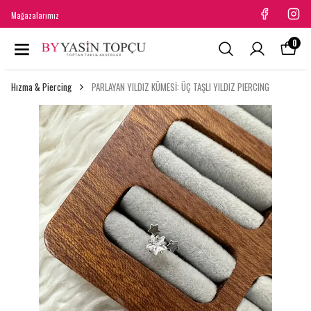
Mağazalarımız
0
Hızma & Piercing
PARLAYAN YILDIZ KÜMESİ: ÜÇ TAŞLI YILDIZ PIERCING