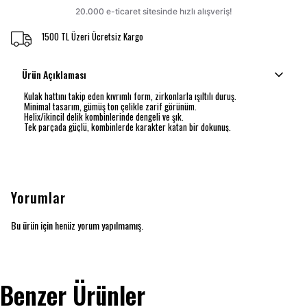
1500 TL Üzeri Ücretsiz Kargo
Ürün Açıklaması
Kulak hattını takip eden kıvrımlı form, zirkonlarla ışıltılı duruş.
Minimal tasarım, gümüş ton çelikle zarif görünüm.
Helix/ikincil delik kombinlerinde dengeli ve şık.
Tek parçada güçlü, kombinlerde karakter katan bir dokunuş.
Yorumlar
Bu ürün için henüz yorum yapılmamış.
Benzer Ürünler