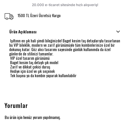
1500 TL Üzeri Ücretsiz Kargo
Ürün Açıklaması
Işıltının en şık hali şimdi bileğinizde! Baget kesim taş detaylarıyla tasarlanan
bu VIP bileklik, modern ve zarif görünümüyle tüm kombinlerinize özel bir
dokunuş katar. Göz alıcı tasarımı sayesinde günlük kullanımda da özel
günlerde de stilinizi tamamlar.
VIP özel tasarım görünümü
Baget kesim taş detaylı şık model
Zarif ve dikkat çekici duruş
Hediye için özel ve şık seçenek
Tek başına ya da kombin yaparak kullanılabilir
Yorumlar
Bu ürün için henüz yorum yapılmamış.