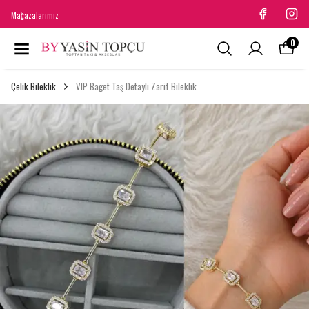
Mağazalarımız
0
Çelik Bileklik
VIP Baget Taş Detaylı Zarif Bileklik