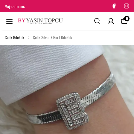
Mağazalarımız
0
Çelik Bileklik
Çelik Silver E Harf Bileklik