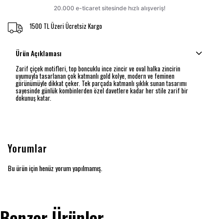
1500 TL Üzeri Ücretsiz Kargo
Ürün Açıklaması
Zarif çiçek motifleri, top boncuklu ince zincir ve oval halka zincirin
uyumuyla tasarlanan çok katmanlı gold kolye, modern ve feminen
görünümüyle dikkat çeker. Tek parçada katmanlı şıklık sunan tasarımı
sayesinde günlük kombinlerden özel davetlere kadar her stile zarif bir
dokunuş katar.
Yorumlar
Bu ürün için henüz yorum yapılmamış.
Benzer Ürünler