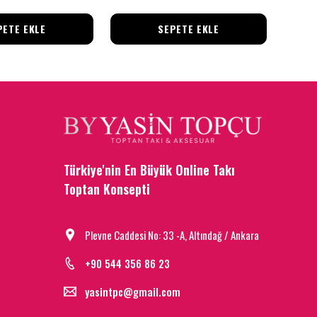
PETE EKLE
SEPETE EKLE
Türkiye'nin En Büyük Online Takı
Toptan Konsepti
Plevne Caddesi No: 33 -A, Altındağ / Ankara
+90 544 356 86 23
yasintpc@gmail.com