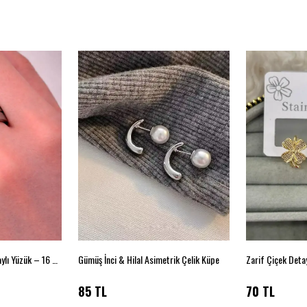
Minimal Parlak Şerit Detaylı Yüzük – 16 Numara
Gümüş İnci & Hilal Asimetrik Çelik Küpe
Zarif Çiçek Deta
85 TL
70 TL