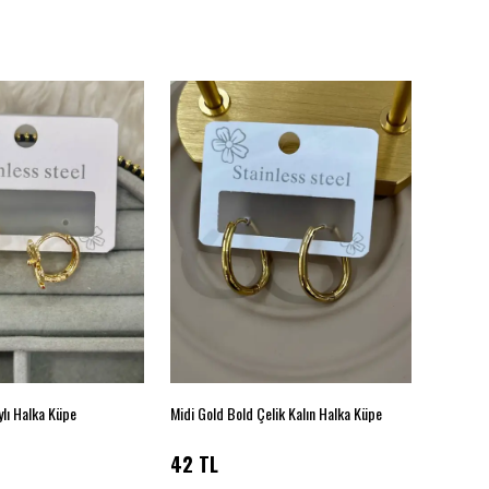
ylı Halka Küpe
Midi Gold Bold Çelik Kalın Halka Küpe
Minik Kur
42 TL
90 TL