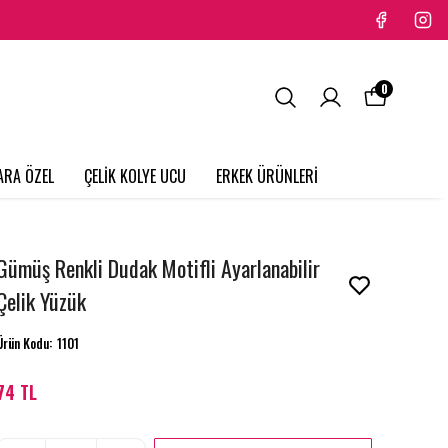
0
ARA ÖZEL
ÇELİK KOLYE UCU
ERKEK ÜRÜNLERİ
Gümüş Renkli Dudak Motifli Ayarlanabilir
Çelik Yüzük
Ürün Kodu
:
1101
74 TL