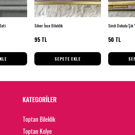
Seti
Silver İnce Bileklik
Simli Dokulu Şık
95 TL
50 TL
KLE
SEPETE EKLE
SE
KATEGORİLER
Toptan Bileklik
Toptan Kolye