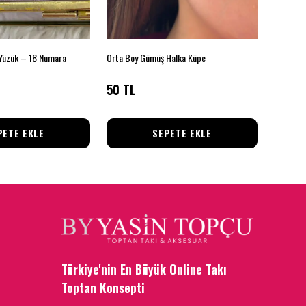
 Yüzük – 18 Numara
Orta Boy Gümüş Halka Küpe
Çelik Taş
50 TL
85 TL
PETE EKLE
SEPETE EKLE
Türkiye'nin En Büyük Online Takı
Toptan Konsepti