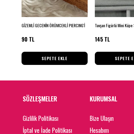
Pembe Çiçek Desenli Damla Form Kadın Küpe
GİZEMLİ GECENİN ÖRÜMCEKLİ PIERCING'İ
Tavşan Figürlü Mini Küpe 
90 TL
145 TL
SEPETE EKLE
SEPETE E
SÖZLEŞMELER
KURUMSAL
Gizlilik Politikası
Bize Ulaşın
İptal ve İade Politikası
Hesabım