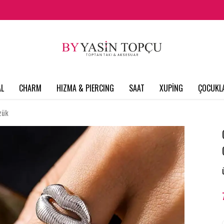
L
CHARM
HIZMA & PIERCING
SAAT
XUPİNG
ÇOCUKL
zük