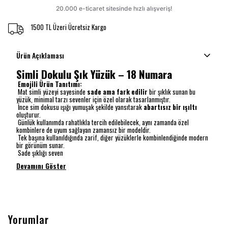
1500 TL Üzeri Ücretsiz Kargo
Ürün Açıklaması
Simli Dokulu Şık Yüzük – 18 Numara
Emojili Ürün Tanıtımı:
Mat simli yüzeyi sayesinde
sade ama fark edilir
bir şıklık sunan bu
yüzük, minimal tarzı sevenler için özel olarak tasarlanmıştır.
İnce sim dokusu ışığı yumuşak şekilde yansıtarak
abartısız bir ışıltı
oluşturur.
Günlük kullanımda rahatlıkla tercih edilebilecek, aynı zamanda özel
kombinlere de uyum sağlayan zamansız bir modeldir.
Tek başına kullanıldığında zarif, diğer yüzüklerle kombinlendiğinde modern
bir görünüm sunar.
Sade şıklığı seven
Devamını Göster
Yorumlar