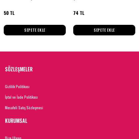
50 TL
74 TL
SEPETE EKLE
SEPETE EKLE
SÖZLEŞMELER
Gizlilik Politikası
İptal ve İade Politikası
Mesafeli Satış Sözleşmesi
KURUMSAL
Bize Ulaşın