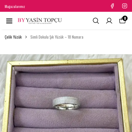
Mağazalarımız
0
Çelik Yüzük
Simli Dokulu Şık Yüzük – 18 Numara