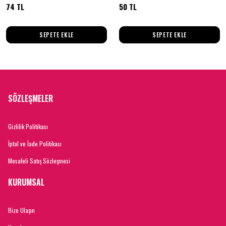
74 TL
50 TL
SEPETE EKLE
SEPETE EKLE
SÖZLEŞMELER
Gizlilik Politikası
İptal ve İade Politikası
Mesafeli Satış Sözleşmesi
KURUMSAL
Bize Ulaşın