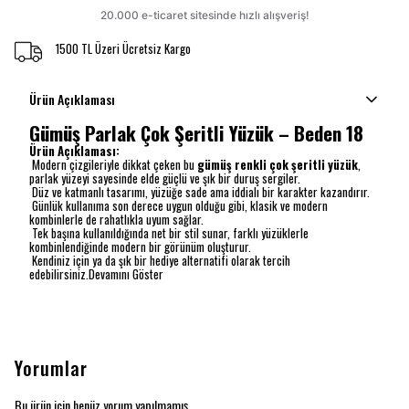
1500 TL Üzeri Ücretsiz Kargo
Ürün Açıklaması
Gümüş Parlak Çok Şeritli Yüzük – Beden 18
Ürün Açıklaması:
Modern çizgileriyle dikkat çeken bu
gümüş renkli çok şeritli yüzük
,
parlak yüzeyi sayesinde elde güçlü ve şık bir duruş sergiler.
Düz ve katmanlı tasarımı, yüzüğe sade ama iddialı bir karakter kazandırır.
Günlük kullanıma son derece uygun olduğu gibi, klasik ve modern
kombinlerle de rahatlıkla uyum sağlar.
Tek başına kullanıldığında net bir stil sunar, farklı yüzüklerle
kombinlendiğinde modern bir görünüm oluşturur.
Kendiniz için ya da şık bir hediye alternatifi olarak tercih
edebilirsiniz.
Devamını Göster
Yorumlar
Bu ürün için henüz yorum yapılmamış.