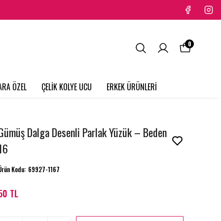
0
ARA ÖZEL
ÇELİK KOLYE UCU
ERKEK ÜRÜNLERİ
Gümüş Dalga Desenli Parlak Yüzük – Beden
16
Ürün Kodu
:
69927-1167
50 TL