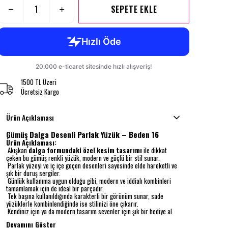
SEPETE EKLE
1500 TL Üzeri
Ücretsiz Kargo
Ürün Açıklaması
Gümüş Dalga Desenli Parlak Yüzük – Beden 16
Ürün Açıklaması:
Akışkan
dalga formundaki özel kesim tasarımı
ile dikkat
çeken bu gümüş renkli yüzük, modern ve güçlü bir stil sunar.
Parlak yüzeyi ve iç içe geçen desenleri sayesinde elde hareketli ve
şık bir duruş sergiler.
Günlük kullanıma uygun olduğu gibi, modern ve iddialı kombinleri
tamamlamak için de ideal bir parçadır.
Tek başına kullanıldığında karakterli bir görünüm sunar, sade
yüzüklerle kombinlendiğinde ise stilinizi öne çıkarır.
Kendiniz için ya da modern tasarım sevenler için şık bir hediye al
Devamını Göster