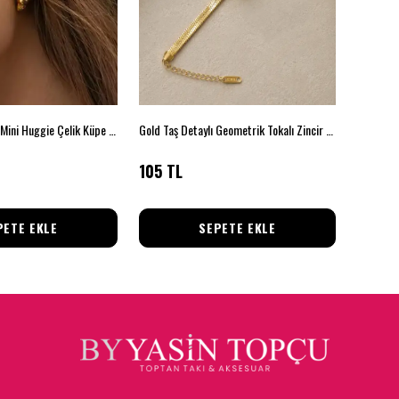
Kruvasan Formlu Mini Huggie Çelik Küpe (Çift)
Gold Taş Detaylı Geometrik Tokalı Zincir Bileklik
Sevimli K
105 TL
145 T
PETE EKLE
SEPETE EKLE