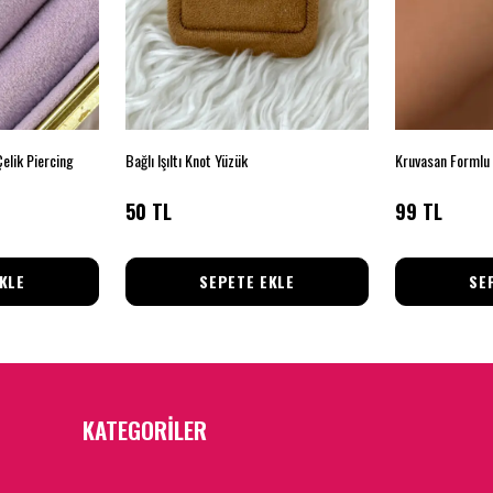
Çelik Piercing
Bağlı Işıltı Knot Yüzük
50 TL
99 TL
KLE
SEPETE EKLE
SE
KATEGORİLER