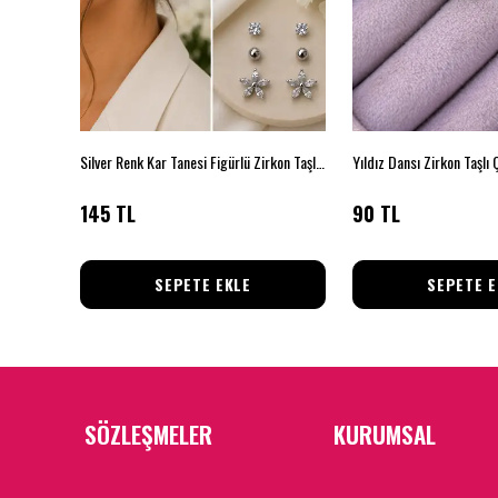
Silver Renk Kar Tanesi Figürlü Zirkon Taşlı 6'lı Küpe Seti
Yıldız Dansı Zirkon Taşlı 
145 TL
90 TL
SEPETE EKLE
SEPETE E
SÖZLEŞMELER
KURUMSAL