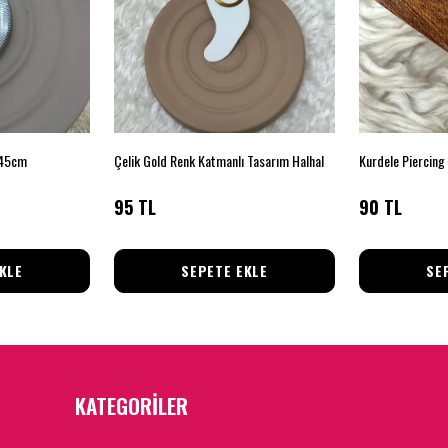
e 45cm
Çelik Gold Renk Katmanlı Tasarım Halhal
Kurdele Piercing
95 TL
90 TL
KLE
SEPETE EKLE
SE
KATEGORİLER