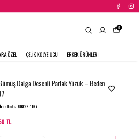
0
ARA ÖZEL
ÇELİK KOLYE UCU
ERKEK ÜRÜNLERİ
Gümüş Dalga Desenli Parlak Yüzük – Beden
17
Ürün Kodu
:
69929-1167
50 TL