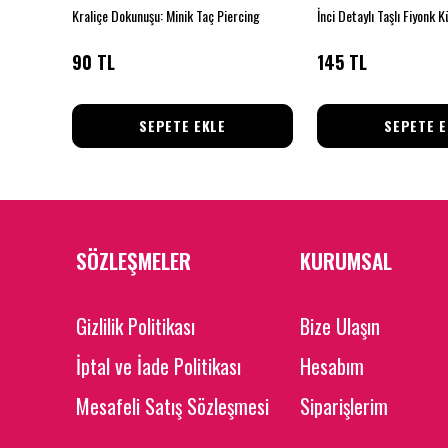
üzük
Kraliçe Dokunuşu: Minik Taç Piercing
90 TL
145 TL
SEPETE EKLE
SEPETE E
SÖZLEŞMELER
KURUMSAL
Gizlilik Politikası
Bize Ulaşın
İptal ve İade Politikası
Hesabım
Mesafeli Satış Sözleşmesi
Siparişlerim