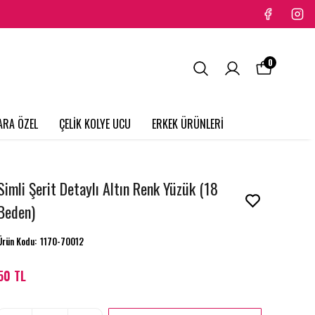
0
ARA ÖZEL
ÇELİK KOLYE UCU
ERKEK ÜRÜNLERİ
Simli Şerit Detaylı Altın Renk Yüzük (18
Beden)
Ürün Kodu
:
1170-70012
50 TL