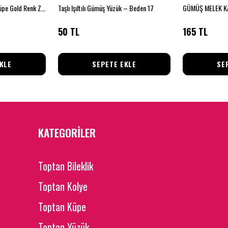
İnci Detaylı Taşlı Fiyonk Küpe Gold Renk Zarif Kadın Küpe
Taşlı Işıltılı Gümüş Yüzük – Beden 17
50 TL
165 TL
KLE
SEPETE EKLE
SE
KATEGORİLER
Toptan Bileklik
Toptan Kolye
Toptan Küpe
Toptan Yüzük