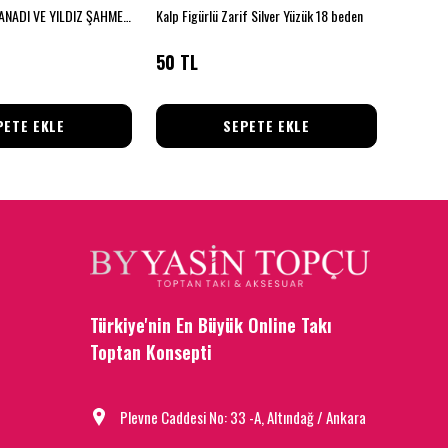
GÜMÜŞ MELEK KANADI VE YILDIZ ŞAHMERAN
Kalp Figürlü Zarif Silver Yüzük 18 beden
Detaylı K
50 TL
85 TL
PETE EKLE
SEPETE EKLE
Türkiye'nin En Büyük Online Takı
Toptan Konsepti
Plevne Caddesi No: 33 -A, Altındağ / Ankara