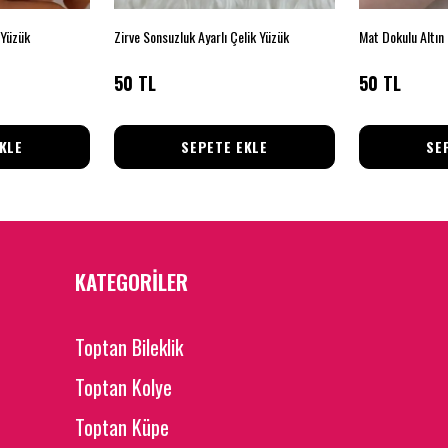
 Yüzük
Zirve Sonsuzluk Ayarlı Çelik Yüzük
50 TL
50 TL
KLE
SEPETE EKLE
SE
KATEGORİLER
Toptan Bileklik
Toptan Kolye
Toptan Küpe