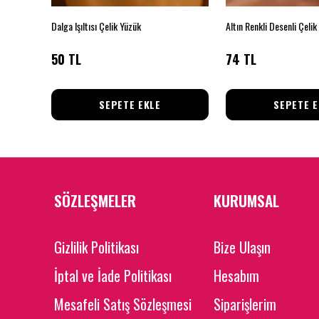
Yüzük
Dalga Işıltısı Çelik Yüzük
Altın Renkli Desenli Çelik
50 TL
74 TL
SEPETE EKLE
SEPETE E
SÖZLEŞMELER
KURUMSAL
Gizlilik Politikası
Bize Ulaşın
İptal ve İade Politikası
Hesabım
Mesafeli Satış Sözleşmesi
Siparişlerim