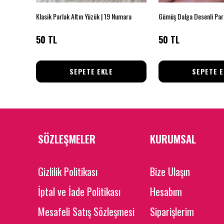
Çapraz Desenli Işıltılı Gümüş Renk Yüzük 17 beden
Klasik Parlak Altın Yüzük | 19 Numara
50 TL
50 TL
SEPETE EKLE
SEPETE E
SÖZLEŞMELER
KURUMSAL
Gizlilik Politikası
Bize Ulaşın
İptal ve İade Politikası
Hesabım
Mesafeli Satış Sözleşmesi
Siparişlerim