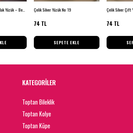
Gümüş Dalga Desenli Parlak Yüzük – Beden 19
Çelik Silver Yüzük No: 19
Çelik Silver Çift
74 TL
74 TL
KLE
SEPETE EKLE
SE
KATEGORİLER
Toptan Bileklik
Toptan Kolye
Toptan Küpe