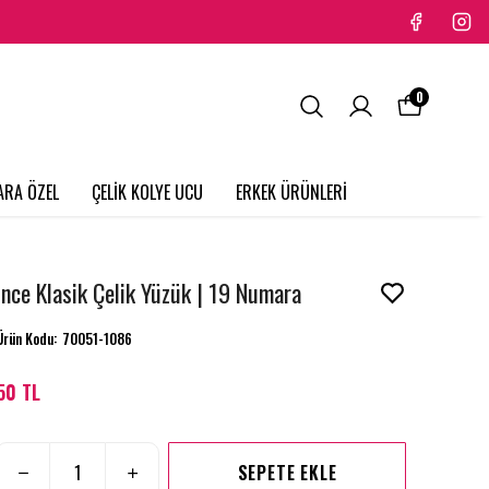
0
ARA ÖZEL
ÇELİK KOLYE UCU
ERKEK ÜRÜNLERİ
İnce Klasik Çelik Yüzük | 19 Numara
Ürün Kodu
:
70051-1086
50 TL
SEPETE EKLE