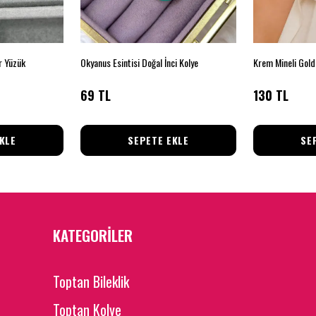
r Yüzük
Okyanus Esintisi Doğal İnci Kolye
Krem Mineli Gold
69 TL
130 TL
KLE
SEPETE EKLE
SE
KATEGORİLER
Toptan Bileklik
Toptan Kolye