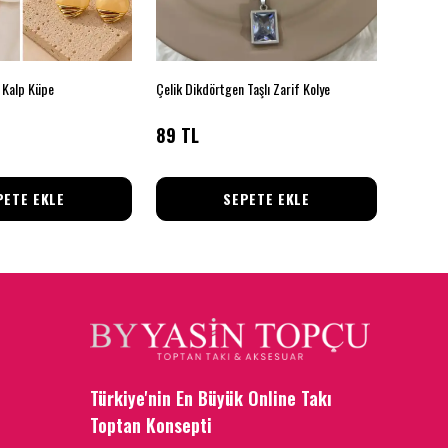
 Kalp Küpe
Çelik Dikdörtgen Taşlı Zarif Kolye
89 TL
145 T
PETE EKLE
SEPETE EKLE
Türkiye'nin En Büyük Online Takı
Toptan Konsepti