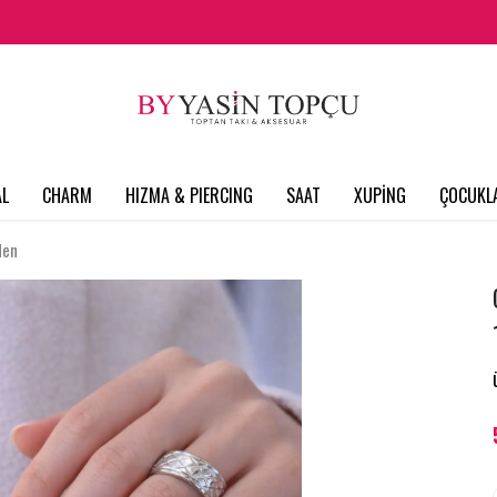
L
CHARM
HIZMA & PIERCING
SAAT
XUPİNG
ÇOCUKL
den