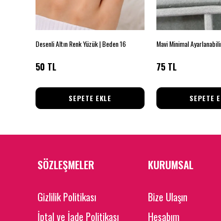
Desenli Altın Renk Yüzük | Beden 16
Mavi Minimal Ayarlanabili
50 TL
75 TL
SEPETE EKLE
SEPETE E
SÖZLEŞMELER
KURUMSAL
Gizlilik Politikası
Bize Ulaşın
İptal ve İade Politikası
Hesabım