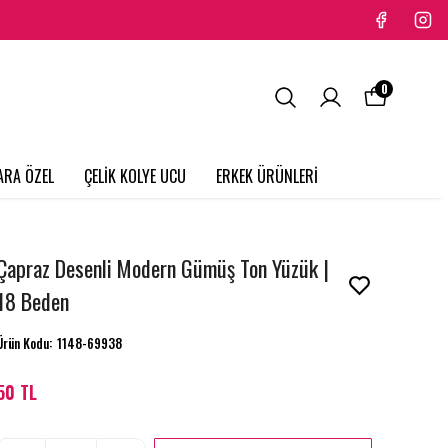
0
ARA ÖZEL
ÇELİK KOLYE UCU
ERKEK ÜRÜNLERİ
Çapraz Desenli Modern Gümüş Ton Yüzük |
18 Beden
Ürün Kodu
:
1148-69938
50 TL