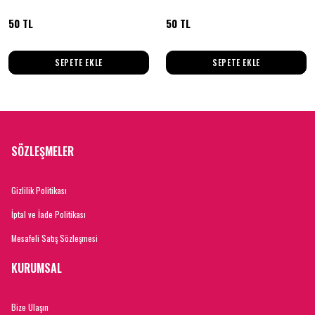
50 TL
50 TL
SEPETE EKLE
SEPETE EKLE
SÖZLEŞMELER
Gizlilik Politikası
İptal ve İade Politikası
Mesafeli Satış Sözleşmesi
KURUMSAL
Bize Ulaşın