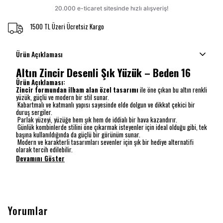
1500 TL Üzeri Ücretsiz Kargo
Ürün Açıklaması
Altın Zincir Desenli Şık Yüzük – Beden 16
Ürün Açıklaması:
Zincir formundan ilham alan özel tasarımı
ile öne çıkan bu altın renkli
yüzük, güçlü ve modern bir stil sunar.
Kabartmalı ve katmanlı yapısı sayesinde elde dolgun ve dikkat çekici bir
duruş sergiler.
Parlak yüzeyi, yüzüğe hem şık hem de iddialı bir hava kazandırır.
Günlük kombinlerde stilini öne çıkarmak isteyenler için ideal olduğu gibi, tek
başına kullanıldığında da güçlü bir görünüm sunar.
Modern ve karakterli tasarımları sevenler için şık bir hediye alternatifi
olarak tercih edilebilir.
Devamını Göster
Yorumlar