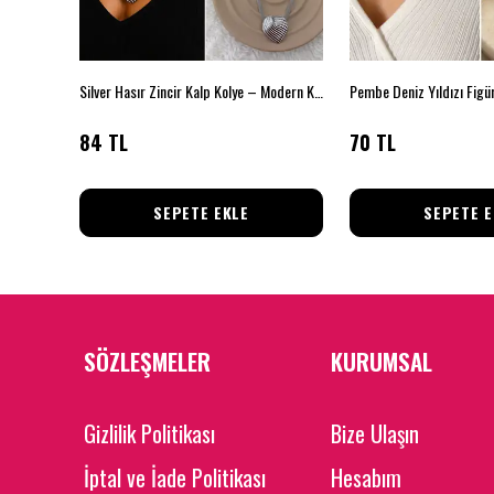
Gold Renk Kalp Figürlü Zirkon Taşlı 6'lı Küpe Seti
Silver Hasır Zincir Kalp Kolye – Modern Kabartmalı Tasarım
84 TL
70 TL
SEPETE EKLE
SEPETE E
SÖZLEŞMELER
KURUMSAL
Gizlilik Politikası
Bize Ulaşın
İptal ve İade Politikası
Hesabım