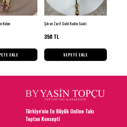
rn Kolye
Şık ve Zarif Gold Kadın Saati
Damla Taş
350 TL
320 T
PETE EKLE
SEPETE EKLE
Türkiye'nin En Büyük Online Takı
Toptan Konsepti