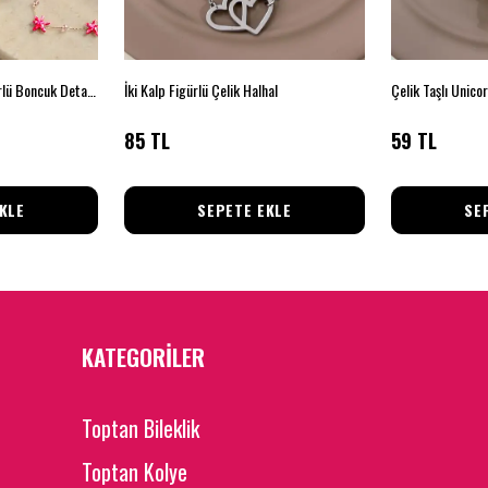
Pembe Deniz Yıldızı Figürlü Boncuk Detaylı Zincir Kolye
İki Kalp Figürlü Çelik Halhal
Çelik Taşlı Unico
85 TL
59 TL
KLE
SEPETE EKLE
SE
KATEGORİLER
Toptan Bileklik
Toptan Kolye