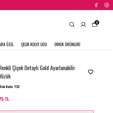
0
ARA ÖZEL
ÇELİK KOLYE UCU
ERKEK ÜRÜNLERİ
Renkli Çiçek Detaylı Gold Ayarlanabilir
Yüzük
Ürün Kodu
:
Y30
75 TL