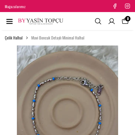
Mağazalarımız
0
Çelik Halhal
Mavi Boncuk Detaylı Minimal Halhal