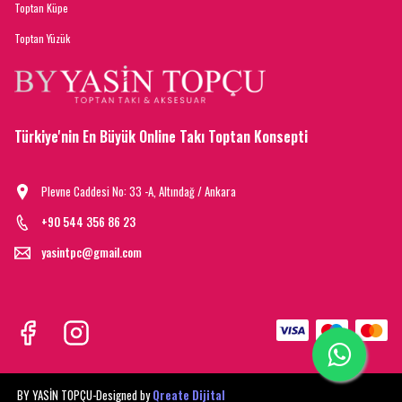
Toptan Küpe
Toptan Yüzük
Türkiye'nin En Büyük Online Takı Toptan Konsepti
Plevne Caddesi No: 33 -A, Altındağ / Ankara
+90 544 356 86 23
yasintpc@gmail.com
BY YASİN TOPÇU-
Designed by
Qreate Dijital