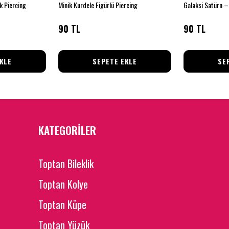
ik Piercing
Minik Kurdele Figürlü Piercing
Galaksi Satürn – 
90 TL
90 TL
KLE
SEPETE EKLE
SE
KATEGORİLER
Toptan Bileklik
Toptan Kolye
Toptan Küpe
Toptan Yüzük