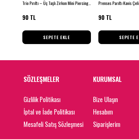
Trio Pırıltı – Üç Taşlı Zirkon Mini Piercing (Çelik)
Prenses Parıltı Kavis Çel
90 TL
90 TL
SEPETE EKLE
SEPETE E
SÖZLEŞMELER
KURUMSAL
Gizlilik Politikası
Bize Ulaşın
İptal ve İade Politikası
Hesabım
Mesafeli Satış Sözleşmesi
Siparişlerim