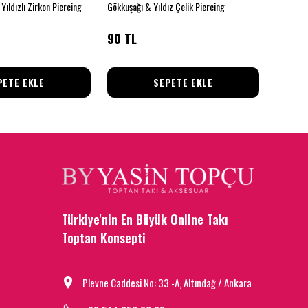
Yıldızlı Zirkon Piercing
Gökkuşağı & Yıldız Çelik Piercing
90 TL
90 TL
PETE EKLE
SEPETE EKLE
Türkiye'nin En Büyük Online Takı
Toptan Konsepti
Plevne Caddesi No: 33 -A, Altındağ / Ankara