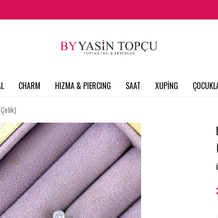
L
CHARM
HIZMA & PIERCING
SAAT
XUPİNG
ÇOCUKL
Çelik)