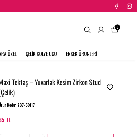
0
ARA ÖZEL
ÇELİK KOLYE UCU
ERKEK ÜRÜNLERİ
Maxi Tektaş – Yuvarlak Kesim Zirkon Stud
(Çelik)
Ürün Kodu
:
737-50117
35 TL