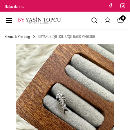
Mağazalarımız
0
Hızma & Piercing
OKYANUS IŞILTISI: TAŞLI BALIK PIERCING