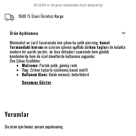
1500 TL Üzeri Ücretsiz Kargo
Ürün Açıklaması
Minimalist ve zarif tasarımıyla öne çıkan bu çelik piercing,
kanat
formundaki kıvrımı
ve üzerine işlenen
ışıltılı zirkon taşları
ile kulakta
modern bir parıltı yaratır. 💎 İnce detayları sayesinde hem günlük
kombinlerde hem de özel davetlerde kullanıma uygundur.
Öne Çıkan Özellikler:
Malzeme:
Parlak çelik, gümüş renk
Taş:
Zirkon taşlarla süslenmiş kanat motifi
Kullanım Alanı:
Kulak memesi, helix/kıkırd
Devamını Göster
Yorumlar
Bu ürün için henüz yorum yapılmamış.