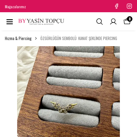
Mağazalarımız
0
Hızma & Piercing
ÖZGÜRLÜĞÜN SEMBOLÜ: KANAT ŞEKLİNDE PIERCING