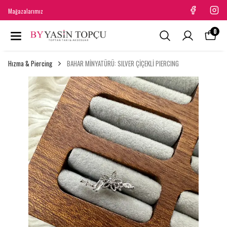
Mağazalarımız
0
Hızma & Piercing
BAHAR MİNYATÜRÜ: SILVER ÇİÇEKLİ PIERCING