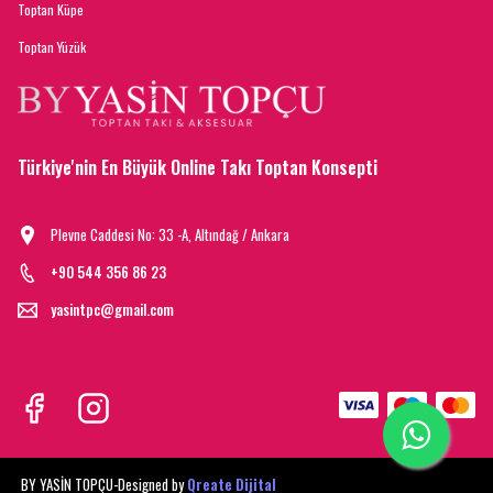
Toptan Küpe
Toptan Yüzük
Türkiye'nin En Büyük Online Takı Toptan Konsepti
Plevne Caddesi No: 33 -A, Altındağ / Ankara
+90 544 356 86 23
yasintpc@gmail.com
BY YASİN TOPÇU-
Designed by
Qreate Dijital