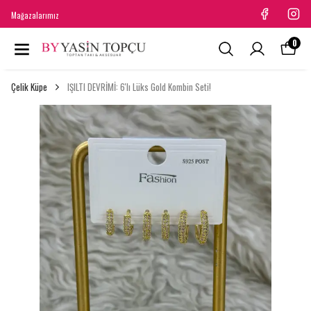
Mağazalarımız
0
Çelik Küpe
IŞILTI DEVRİMİ: 6'lı Lüks Gold Kombin Seti!