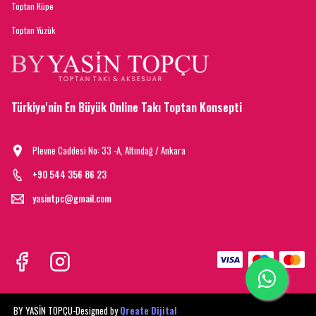
Toptan Küpe
Toptan Yüzük
Türkiye'nin En Büyük Online Takı Toptan Konsepti
Plevne Caddesi No: 33 -A, Altındağ / Ankara
+90 544 356 86 23
yasintpc@gmail.com
BY YASİN TOPÇU-
Designed by
Qreate Dijital