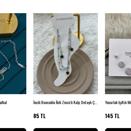
alhal
İncili Boncuklu İkili Zincirli Kalp Detaylı Çelik Halhal
Yuvarlak Işıltılı 
85 TL
145 TL