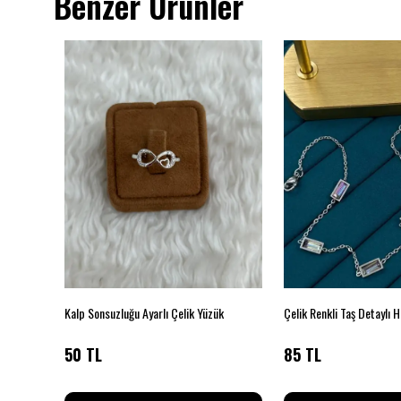
Benzer Ürünler
ka Küpe
Kalp Sonsuzluğu Ayarlı Çelik Yüzük
Çelik Renkli Taş Detaylı H
50 TL
85 TL