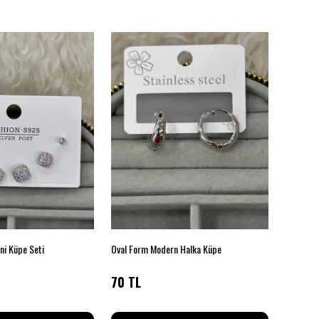
Mini Küpe Seti
Oval Form Modern Halka Küpe
Altın Ton
70 TL
90 TL