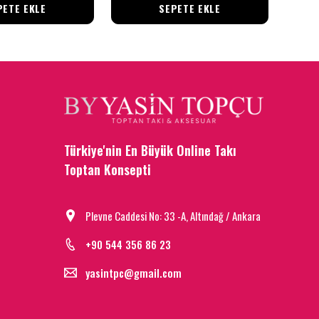
PETE EKLE
SEPETE EKLE
Türkiye'nin En Büyük Online Takı
Toptan Konsepti
Plevne Caddesi No: 33 -A, Altındağ / Ankara
+90 544 356 86 23
yasintpc@gmail.com