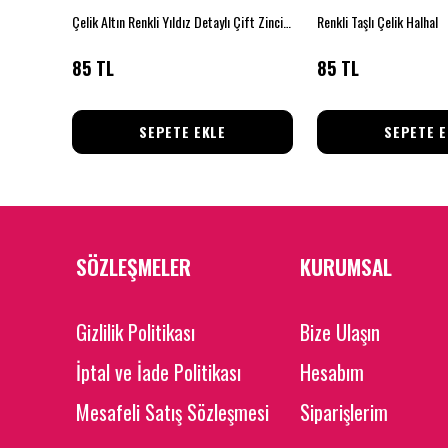
l
Çelik Altın Renkli Yıldız Detaylı Çift Zincir Halhal
Renkli Taşlı Çelik Halhal
85 TL
85 TL
SEPETE EKLE
SEPETE E
SÖZLEŞMELER
KURUMSAL
Gizlilik Politikası
Bize Ulaşın
İptal ve İade Politikası
Hesabım
Mesafeli Satış Sözleşmesi
Siparişlerim