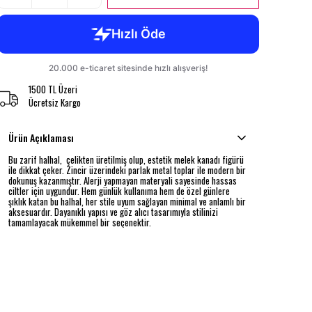
1500 TL Üzeri
Ücretsiz Kargo
Ürün Açıklaması
Bu zarif halhal, çelikten üretilmiş olup, estetik melek kanadı figürü
ile dikkat çeker. Zincir üzerindeki parlak metal toplar ile modern bir
dokunuş kazanmıştır. Alerji yapmayan materyali sayesinde hassas
ciltler için uygundur. Hem günlük kullanıma hem de özel günlere
şıklık katan bu halhal, her stile uyum sağlayan minimal ve anlamlı bir
aksesuardır. Dayanıklı yapısı ve göz alıcı tasarımıyla stilinizi
tamamlayacak mükemmel bir seçenektir.