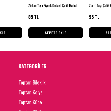
Zirkon Taşlı Fiyonk Detaylı Çelik Halhal
Zarif Taşlı Çelik 
85 TL
95 TL
KLE
SEPETE EKLE
SE
KATEGORİLER
Toptan Bileklik
Toptan Kolye
Toptan Küpe