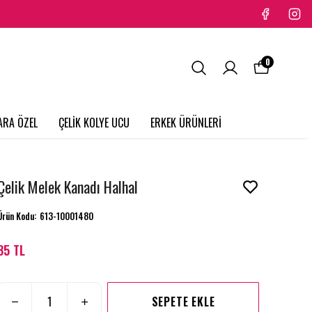
0
ARA ÖZEL
ÇELİK KOLYE UCU
ERKEK ÜRÜNLERİ
Çelik Melek Kanadı Halhal
Ürün Kodu
:
613-10001480
85 TL
SEPETE EKLE