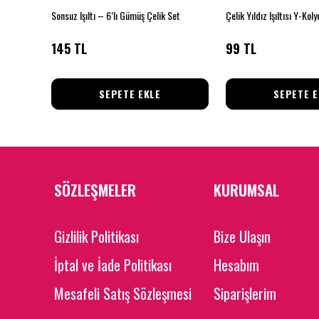
rdak Küpe
Sonsuz Işıltı – 6’lı Gümüş Çelik Set
Çelik Yıldız Işıltısı Y-Koly
145 TL
99 TL
SEPETE EKLE
SEPETE E
SÖZLEŞMELER
KURUMSAL
Gizlilik Politikası
Bize Ulaşın
İptal ve İade Politikası
Hesabım
Mesafeli Satış Sözleşmesi
Siparişlerim