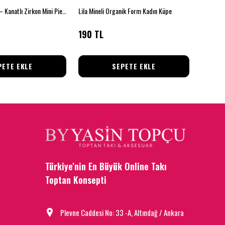
Yusufçuk Parıltı – Kanatlı Zirkon Mini Piercing (Çelik)
Lila Mineli Organik Form Kadın Küpe
Kalp Des
190 TL
70 TL
PETE EKLE
SEPETE EKLE
Türkiye'nin En Büyük Online Takı
Toptan Konsepti
Plevne Caddesi No: 33 -A, Altındağ / Ankara