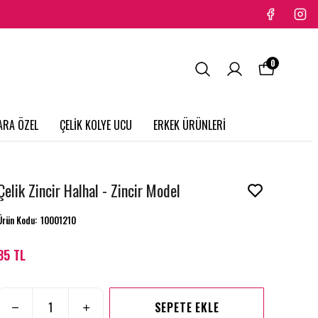
0
ARA ÖZEL
ÇELİK KOLYE UCU
ERKEK ÜRÜNLERİ
Çelik Zincir Halhal - Zincir Model
Ürün Kodu
:
10001210
85 TL
SEPETE EKLE