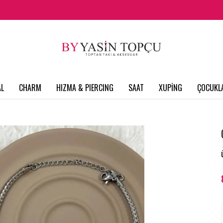
L
CHARM
HIZMA & PIERCING
SAAT
XUPİNG
ÇOCUKL