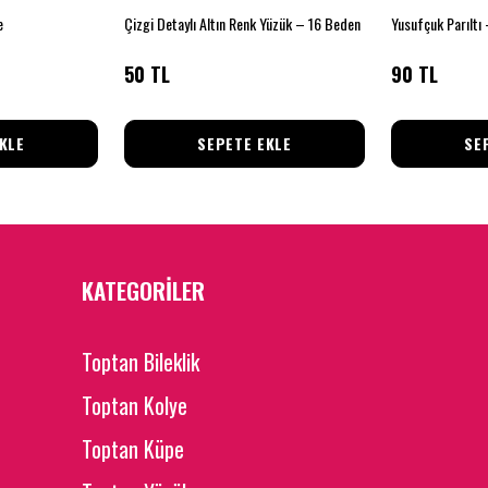
e
Çizgi Detaylı Altın Renk Yüzük – 16 Beden
50 TL
90 TL
KLE
SEPETE EKLE
SE
KATEGORİLER
Toptan Bileklik
Toptan Kolye
Toptan Küpe