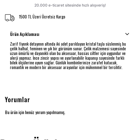
1500 TL Üzeri Ücretsiz Kargo
Ürün Açıklaması
Zarif fiyonk detayının altında iki adet parıldayan kristal taşla süslenmiş bu
çelik halhal, feminen ve şık bir görünüm sunar. Çelik malzemesi sayesinde
uzun ömürlü ve dayanıklı olan bu aksesuar, hassas ciltler için uygundur ve
alerji yapmaz. İnce zincir yapısı ve ayarlanabilir kapanışı sayesinde farklı
bilek ölçülerine uyum sağlar. Günlük kombinlerinize zarafet katacak,
romantik ve modern bir aksesuar arayanlar için mükemmel bir tercihtir.
Yorumlar
Bu ürün için henüz yorum yapılmamış.