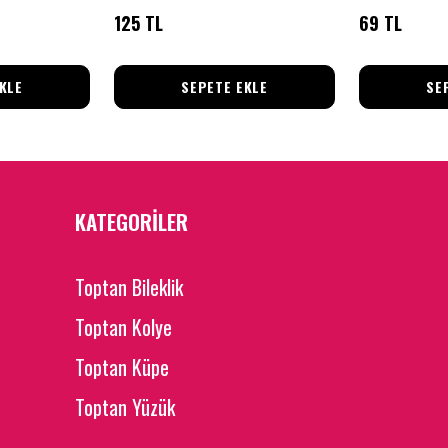
125 TL
69 TL
KLE
SEPETE EKLE
SE
KATEGORİLER
Toptan Bileklik
Toptan Kolye
Toptan Küpe
Toptan Yüzük