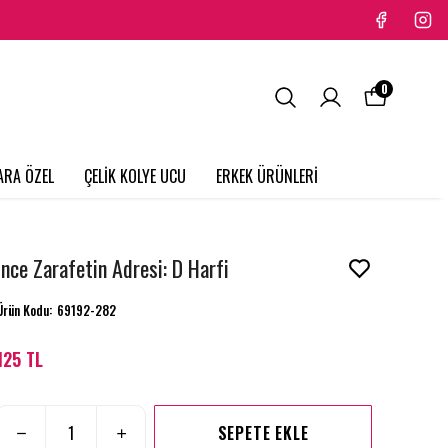
0
ARA ÖZEL
ÇELİK KOLYE UCU
ERKEK ÜRÜNLERİ
İnce Zarafetin Adresi: D Harfi
Ürün Kodu
:
69192-282
125 TL
SEPETE EKLE