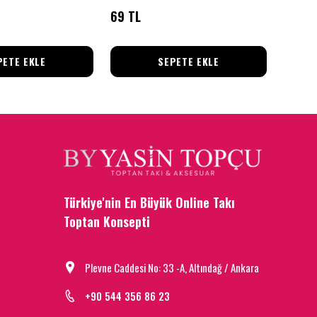
69 TL
160 T
PETE EKLE
SEPETE EKLE
Türkiye'nin En Büyük Online Takı
Toptan Konsepti
Plevne Caddesi No: 33 -A, Altındağ / Ankara
+90 544 356 86 23