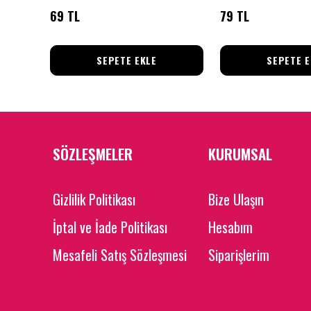
69 TL
79 TL
SEPETE EKLE
SEPETE E
SÖZLEŞMELER
KURUMSAL
Gizlilik Politikası
Bize Ulaşın
İptal ve İade Politikası
Hesabım
Mesafeli Satış Sözleşmesi
Siparişlerim