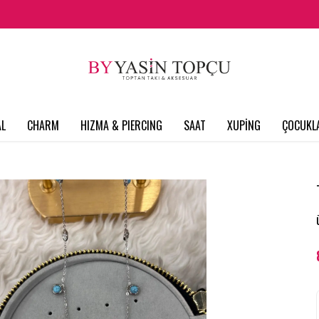
L
CHARM
HIZMA & PIERCING
SAAT
XUPİNG
ÇOCUKL