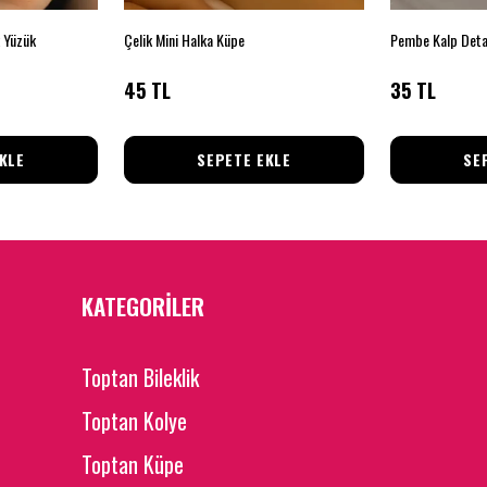
k Yüzük
Çelik Mini Halka Küpe
Pembe Kalp Deta
45 TL
35 TL
KLE
SEPETE EKLE
SE
KATEGORİLER
Toptan Bileklik
Toptan Kolye
Toptan Küpe