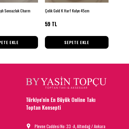
ylı Sonsuzluk Charm
Çelik Gold K Harf Kolye 45cm
59 TL
85 TL
PETE EKLE
SEPETE EKLE
Türkiye'nin En Büyük Online Takı
Toptan Konsepti
Plevne Caddesi No: 33 -A, Altındağ / Ankara