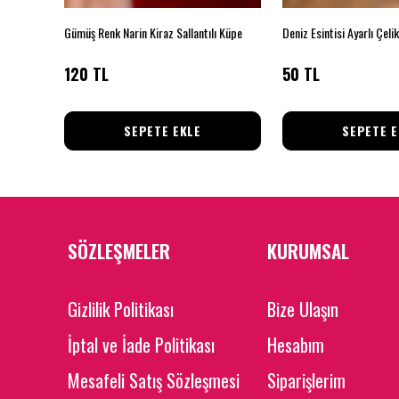
ti
Gümüş Renk Narin Kiraz Sallantılı Küpe
Deniz Esintisi Ayarlı Çeli
120 TL
50 TL
SEPETE EKLE
SEPETE E
SÖZLEŞMELER
KURUMSAL
Gizlilik Politikası
Bize Ulaşın
İptal ve İade Politikası
Hesabım
Mesafeli Satış Sözleşmesi
Siparişlerim