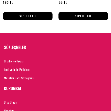
190 TL
55 TL
SEPETE EKLE
SEPETE EKLE
SÖZLEŞMELER
Gizlilik Politikası
İptal ve İade Politikası
Mesafeli Satış Sözleşmesi
KURUMSAL
Bize Ulaşın
Hesabım