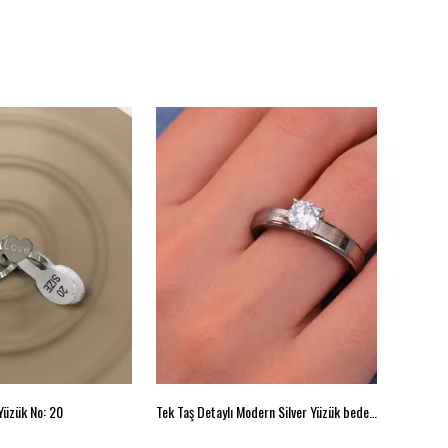
 Yüzük No: 20
Tek Taş Detaylı Modern Silver Yüzük beden 18
:Minimal 