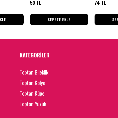
50 TL
74 TL
KLE
SEPETE EKLE
SE
KATEGORİLER
Toptan Bileklik
Toptan Kolye
Toptan Küpe
Toptan Yüzük