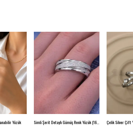
anabilir Yüzük
Simli Şerit Detaylı Gümüş Renk Yüzük (16 Beden)
Çelik Silver Çift