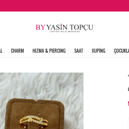
L
CHARM
HIZMA & PIERCING
SAAT
XUPİNG
ÇOCUKL