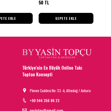
50 TL
50 TL
PETE EKLE
SEPETE EKLE
Türkiye'nin En Büyük Online Takı
Toptan Konsepti
Plevne Caddesi No: 33 -A, Altındağ / Ankara
+90 544 356 86 23
yasintpc@gmail.com