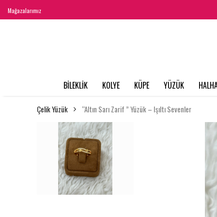
Mağazalarımız
BİLEKLİK
KOLYE
KÜPE
YÜZÜK
HALHA
Çelik Yüzük
“Altın Sarı Zarif ” Yüzük – Işıltı Sevenler