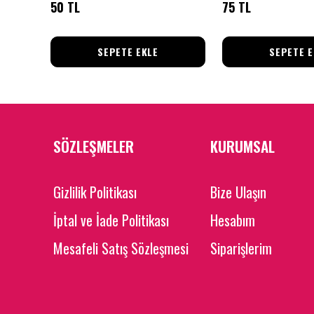
50 TL
75 TL
SEPETE EKLE
SEPETE E
SÖZLEŞMELER
KURUMSAL
Gizlilik Politikası
Bize Ulaşın
İptal ve İade Politikası
Hesabım
Mesafeli Satış Sözleşmesi
Siparişlerim