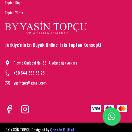
Toptan Küpe
Toptan Yüzük
Türkiye'nin En Büyük Online Takı Toptan Konsepti
Plevne Caddesi No: 33 -A, Altındağ / Ankara
+90 544 356 86 23
yasintpc@gmail.com
BY YASİN TOPÇU-
Designed by
Qreate Dijital