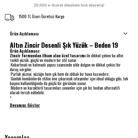
1500 TL Üzeri Ücretsiz Kargo
Ürün Açıklaması
Altın Zincir Desenli Şık Yüzük – Beden 19
Ürün Açıklaması:
Zincir formundan ilham alan özel tasarımı
ile dikkat çeken bu altın
renkli yüzük, güçlü ve modern bir stil sunar.
Kabartmalı ve katmanlı yapısı sayesinde elde dolgun ve dikkat çekici bir
duruş sergiler.
Parlak yüzeyi, yüzüğe hem şık hem de iddialı bir hava kazandırır.
Günlük kombinlerde stilini öne çıkarmak isteyenler için ideal olduğu gibi, tek
başına kullanıldığında da güçlü bir görünüm sunar.
Modern ve karakterli tasarımları sevenler için şık bir hediye alternatifi
olarak tercih edilebilir.
<
Devamını Göster
Yorumlar