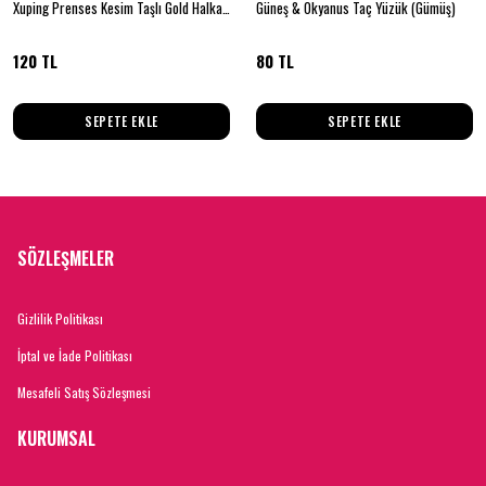
Xuping Prenses Kesim Taşlı Gold Halka Küpe
Güneş & Okyanus Taç Yüzük (Gümüş)
120 TL
80 TL
SEPETE EKLE
SEPETE EKLE
SÖZLEŞMELER
Gizlilik Politikası
İptal ve İade Politikası
Mesafeli Satış Sözleşmesi
KURUMSAL