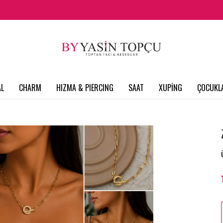
L
CHARM
HIZMA & PIERCING
SAAT
XUPİNG
ÇOCUKL