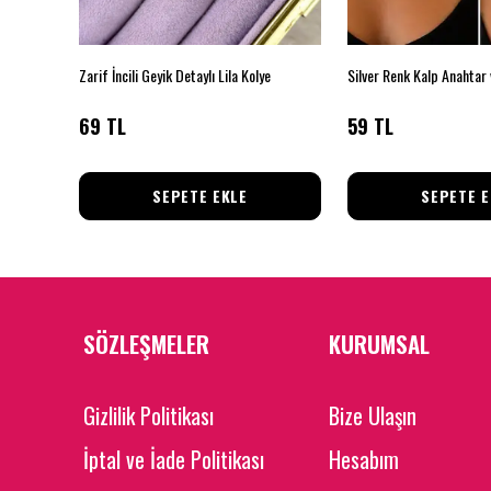
Zarif İncili Geyik Detaylı Lila Kolye
69 TL
59 TL
SEPETE EKLE
SEPETE E
SÖZLEŞMELER
KURUMSAL
Gizlilik Politikası
Bize Ulaşın
İptal ve İade Politikası
Hesabım