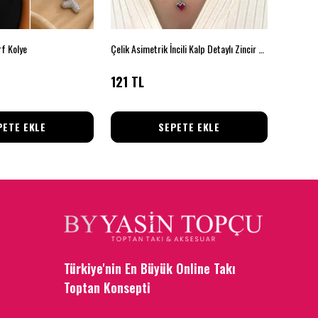
rf Kolye
Çelik Asimetrik İncili Kalp Detaylı Zincir Kolye
Çelik Si
121 TL
109 T
PETE EKLE
SEPETE EKLE
Türkiye'nin En Büyük Online Takı
Toptan Konsepti