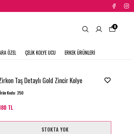
0
ARA ÖZEL
ÇELİK KOLYE UCU
ERKEK ÜRÜNLERİ
Zirkon Taş Detaylı Gold Zincir Kolye
Ürün Kodu
:
250
180 TL
STOKTA YOK