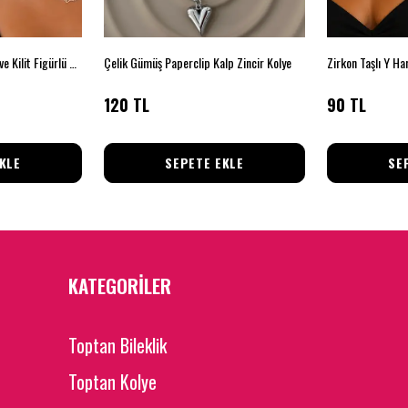
Silver Renk Kalp Anahtar ve Kilit Figürlü Zincir Kolye – Minimal Kadın Kolyesi
Çelik Gümüş Paperclip Kalp Zincir Kolye
Zirkon Taşlı Y Ha
120 TL
90 TL
KLE
SEPETE EKLE
SE
KATEGORİLER
Toptan Bileklik
Toptan Kolye