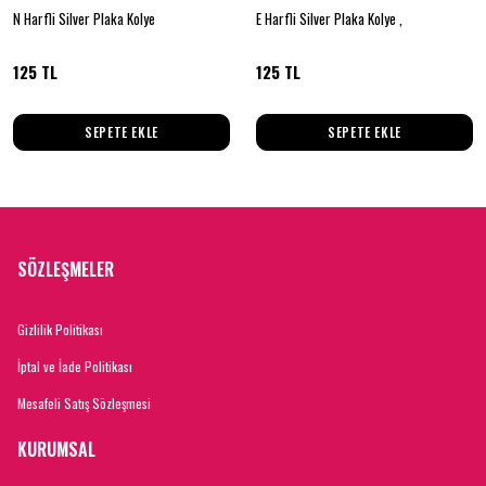
N Harfli Silver Plaka Kolye
E Harfli Silver Plaka Kolye ,
125 TL
125 TL
SEPETE EKLE
SEPETE EKLE
SÖZLEŞMELER
Gizlilik Politikası
İptal ve İade Politikası
Mesafeli Satış Sözleşmesi
KURUMSAL