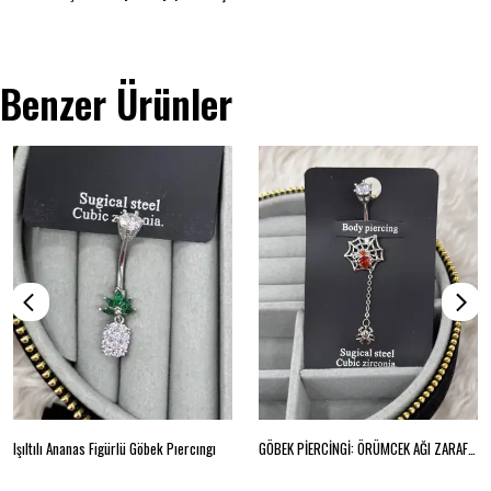
Benzer Ürünler
Işıltılı Ananas Figürlü Göbek Pıercıngı
GÖBEK PİERCİNGİ: ÖRÜMCEK AĞI ZARAFETİ