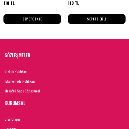
110 TL
110 TL
SEPETE EKLE
SEPETE EKLE
SÖZLEŞMELER
Gizlilik Politikası
İptal ve İade Politikası
Mesafeli Satış Sözleşmesi
KURUMSAL
Bize Ulaşın
Hesabım