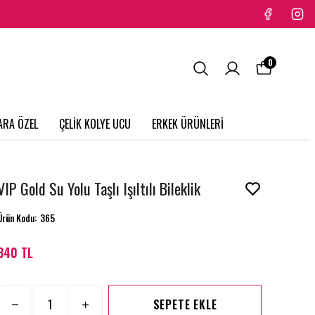
0
ARA ÖZEL
ÇELİK KOLYE UCU
ERKEK ÜRÜNLERİ
VIP Gold Su Yolu Taşlı Işıltılı Bileklik
Ürün Kodu
:
365
340 TL
SEPETE EKLE