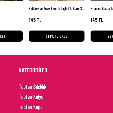
Kelebek ve Kiraz Figürlü Taşlı 3’lü Küpe Seti
Prenses Kesim Ta
145 TL
145 TL
KLE
SEPETE EKLE
SE
KATEGORİLER
Toptan Bileklik
Toptan Kolye
Toptan Küpe