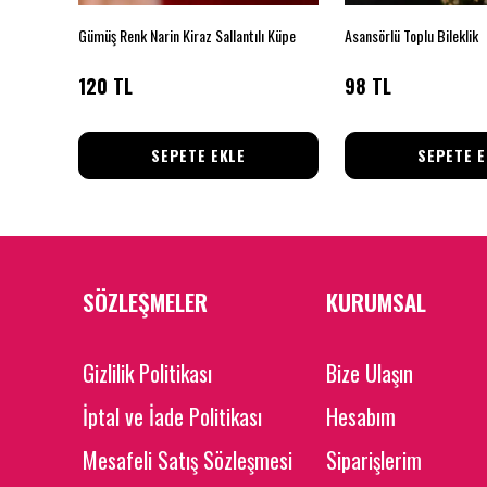
k Küpe
Gümüş Renk Narin Kiraz Sallantılı Küpe
Asansörlü Toplu Bileklik
120 TL
98 TL
SEPETE EKLE
SEPETE E
SÖZLEŞMELER
KURUMSAL
Gizlilik Politikası
Bize Ulaşın
İptal ve İade Politikası
Hesabım
Mesafeli Satış Sözleşmesi
Siparişlerim