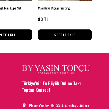
şlı Mini Küpe Seti
Mavi Rüya Çiçeği Piercing
Zirkon İk
90 TL
90 TL
PETE EKLE
SEPETE EKLE
Türkiye'nin En Büyük Online Takı
Toptan Konsepti
Plevne Caddesi No: 33 -A, Altındağ / Ankara