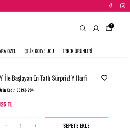
0
ARA ÖZEL
ÇELİK KOLYE UCU
ERKEK ÜRÜNLERİ
'Y' İle Başlayan En Tatlı Sürpriz! Y Harfi
Ürün Kodu
:
69193-284
125 TL
SEPETE EKLE