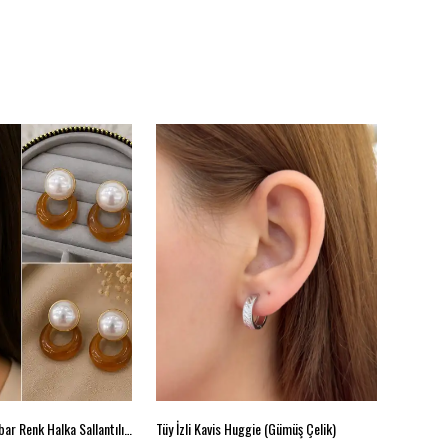
İnci Detaylı Kehribar Renk Halka Sallantılı Kadın Küpe
Tüy İzli Kavis Huggie (Gümüş Çelik)
Modern Iş