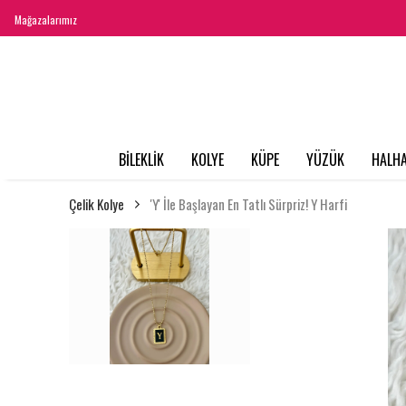
Mağazalarımız
BİLEKLİK
KOLYE
KÜPE
YÜZÜK
HALHA
Çelik Kolye
'Y' İle Başlayan En Tatlı Sürpriz! Y Harfi