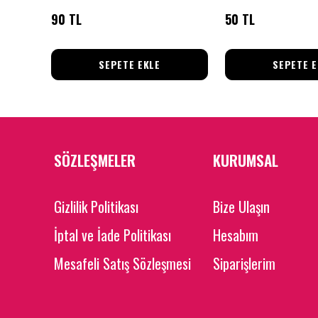
90 TL
50 TL
SEPETE EKLE
SEPETE E
SÖZLEŞMELER
KURUMSAL
Gizlilik Politikası
Bize Ulaşın
İptal ve İade Politikası
Hesabım
Mesafeli Satış Sözleşmesi
Siparişlerim