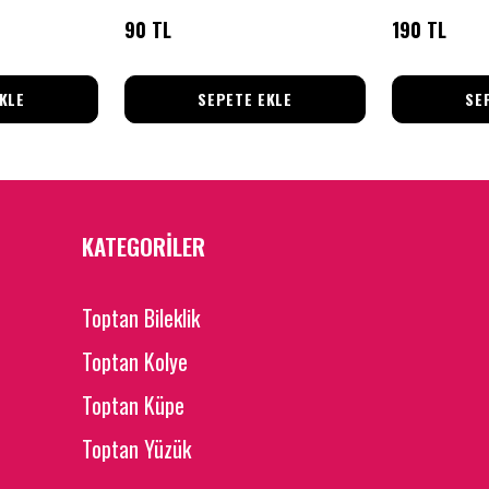
90 TL
190 TL
KLE
SEPETE EKLE
SE
KATEGORİLER
Toptan Bileklik
Toptan Kolye
Toptan Küpe
Toptan Yüzük