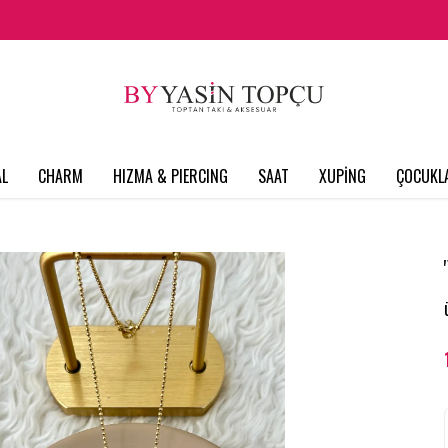
L
CHARM
HIZMA & PIERCING
SAAT
XUPİNG
ÇOCUKL