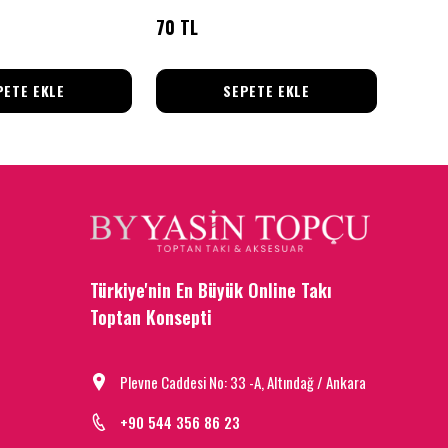
70 TL
145 T
PETE EKLE
SEPETE EKLE
Türkiye'nin En Büyük Online Takı
Toptan Konsepti
Plevne Caddesi No: 33 -A, Altındağ / Ankara
+90 544 356 86 23