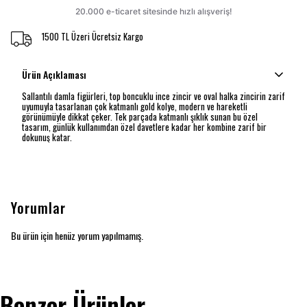
1500 TL Üzeri Ücretsiz Kargo
Ürün Açıklaması
Sallantılı damla figürleri, top boncuklu ince zincir ve oval halka zincirin zarif
uyumuyla tasarlanan çok katmanlı gold kolye, modern ve hareketli
görünümüyle dikkat çeker. Tek parçada katmanlı şıklık sunan bu özel
tasarım, günlük kullanımdan özel davetlere kadar her kombine zarif bir
dokunuş katar.
Yorumlar
Bu ürün için henüz yorum yapılmamış.
Benzer Ürünler